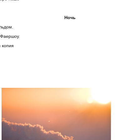
Ночь
льдом.
 Фаершоу.
я копия