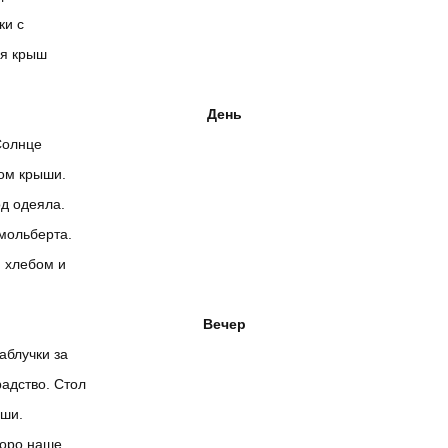
ки с
ая крыш
День
Солнце
ном крыши.
од одеяла.
мольберта.
м хлебом и
Вечер
аблучки за
адство. Стол
ыши.
коро наше