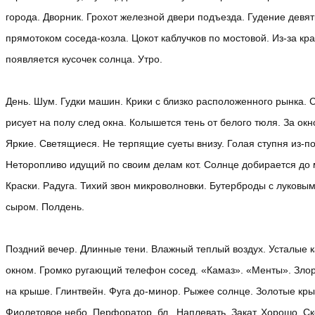
города. Дворник. Грохот железной двери подъезда. Гудение девят
прямотоком соседа-козла. Цокот каблучков по мостовой. Из-за кр
появляется кусочек солнца. Утро.
День. Шум. Гудки машин. Крики с близко расположенного рынка. 
рисует на полу след окна. Колышется тень от белого тюля. За ок
Яркие. Светящиеся. Не терпящие суеты внизу. Голая ступня из-п
Неторопливо идущий по своим делам кот. Солнце добирается до 
Краски. Радуга. Тихий звон микроволновки. Бутерброды с луковы
сыром. Полдень.
Поздний вечер. Длинные тени. Влажный теплый воздух. Усталые к
окном. Громко ругающий телефон сосед. «Камаз». «Менты». Злор
на крыше. Глинтвейн. Фуга до-минор. Рыжее солнце. Золотые кр
Фиолетовое небо. Перфоратор, бл.. Наплевать. Закат. Хорошо. С