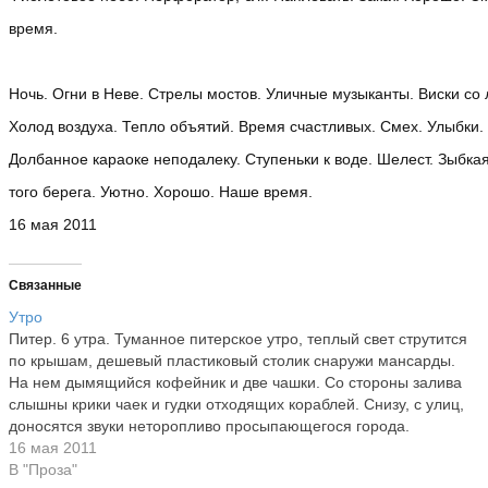
время.
Ночь. Огни в Неве. Стрелы мостов. Уличные музыканты. Виски со 
Холод воздуха. Тепло объятий. Время счастливых. Смех. Улыбки.
Долбанное караоке неподалеку. Ступеньки к воде. Шелест. Зыбка
того берега. Уютно. Хорошо. Наше время.
16 мая 2011
Связанные
Утро
Питер. 6 утра. Туманное питерское утро, теплый свет струтится
по крышам, дешевый пластиковый столик снаружи мансарды.
На нем дымящийся кофейник и две чашки. Со стороны залива
слышны крики чаек и гудки отходящих кораблей. Снизу, с улиц,
доносятся звуки неторопливо просыпающегося города.
Дворник. Грохот железной двери подъезда. Гудение девятки с
16 мая 2011
прямотоком…
В "Проза"