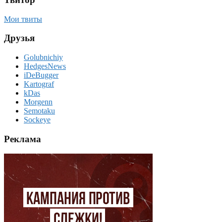
Мои твиты
Друзья
Golubnichiy
HedgesNews
iDeBugger
Kartograf
kDas
Morgenn
Semotaku
Sockeye
Реклама