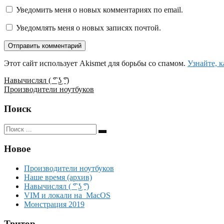
Уведомить меня о новых комментариях по email.
Уведомлять меня о новых записях почтой.
Этот сайт использует Akismet для борьбы со спамом.
Узнайте, 
Навигация
Навычислял ( ͡° ͜ʖ ͡°)
Производители ноутбуков
по
записям
Поиск
Поиск
для:
Новое
Производители ноутбуков
Наше время (архив)
Навычислял ( ͡° ͜ʖ ͡°)
VIM и локали на MacOS
Монстрация 2019
Твитор