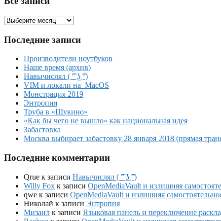
Все записи
Все
записи
Последние записи
Производители ноутбуков
Наше время (архив)
Навычислял ( ͡° ͜ʖ ͡°)
VIM и локали на MacOS
Монстрация 2019
Энтропия
Труба в «Щукино»
«Как бы чего не вышло» как национальная идея
Забастовка
Москва выбирает забастовку 28 января 2018 (прямая тран
Последние комментарии
Qrue
к записи
Навычислял ( ͡° ͜ʖ ͡°)
Willy Fox
к записи
OpenMediaVault и излишняя самостоят
qwe
к записи
OpenMediaVault и излишняя самостоятельно
Николай
к записи
Энтропия
Мизаил
к записи
Языковая панель и переключение раскла